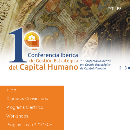
PT
|
ES
Início
Oradores Convidados
Programa Científico
Workshops
Programa da 1.ª CIGECH