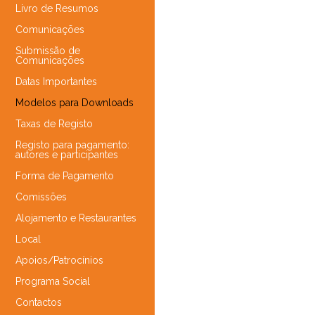
Livro de Resumos
Comunicações
Submissão de
Comunicações
Datas Importantes
Modelos para Downloads
Taxas de Registo
Registo para pagamento:
autores e participantes
Forma de Pagamento
Comissões
Alojamento e Restaurantes
Local
Apoios/Patrocínios
Programa Social
Contactos